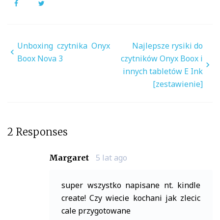
Facebook
Twitter
Nawigacja
Unboxing czytnika Onyx
Najlepsze rysiki do
wpisu
Boox Nova 3
czytników Onyx Boox i
innych tabletów E Ink
[zestawienie]
2 Responses
5 lat ago
Margaret
super wszystko napisane nt. kindle
create! Czy wiecie kochani jak zlecic
cale przygotowane