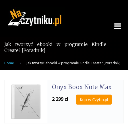
Skip
to
content
Jak tworzyć ebooki w programie Kindle
Create? [Poradnik]
Home
Jak tworzyć ebooki w programie Kindle Create? [Poradnik]
Onyx Boox Note Max
2 299
zł
Kup w Czytio.pl