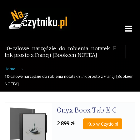
Skip
to
content
10-calowe narzędzie do robienia notatek E
Ink prosto z Francji [Bookeen NOTEA]
Home
10-calowe narzędzie do robienia notatek E Ink prosto z Francji [Bookeen
NOTEA]
Onyx Boox Tab X C
2 899
zł
Kup w Czytio.pl