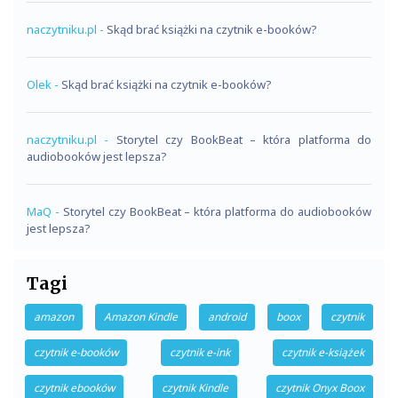
naczytniku.pl
-
Skąd brać książki na czytnik e-booków?
Olek
-
Skąd brać książki na czytnik e-booków?
naczytniku.pl
-
Storytel czy BookBeat – która platforma do
audiobooków jest lepsza?
MaQ
-
Storytel czy BookBeat – która platforma do audiobooków
jest lepsza?
Tagi
amazon
Amazon Kindle
android
boox
czytnik
czytnik e-booków
czytnik e-ink
czytnik e-książek
czytnik ebooków
czytnik Kindle
czytnik Onyx Boox