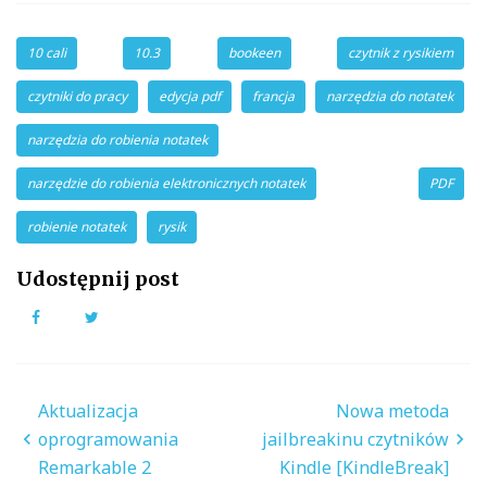
10 cali
10.3
bookeen
czytnik z rysikiem
czytniki do pracy
edycja pdf
francja
narzędzia do notatek
narzędzia do robienia notatek
narzędzie do robienia elektronicznych notatek
PDF
robienie notatek
rysik
Udostępnij post
Facebook
Twitter
Nawigacja
Aktualizacja
Nowa metoda
wpisu
oprogramowania
jailbreakinu czytników
Remarkable 2
Kindle [KindleBreak]