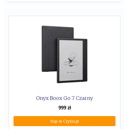
Onyx Boox Go 7 Czarny
999
zł
Kup w Czytio.pl