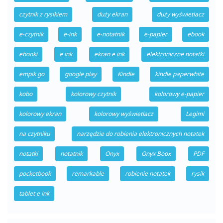
czytnik z rysikiem
duży ekran
duży wyświetlacz
e-czytnik
e-ink
e-notatnik
e-papier
ebook
ebooki
e ink
ekran e ink
elektroniczne notatki
empik go
google play
Kindle
kindle paperwhite
kobo
kolorowy czytnik
kolorowy e-papier
kolorowy ekran
kolorowy wyświetlacz
Legimi
na czytniku
narzędzie do robienia elektronicznych notatek
notatki
notatnik
Onyx
Onyx Boox
PDF
pocketbook
remarkable
robienie notatek
rysik
tablet e ink