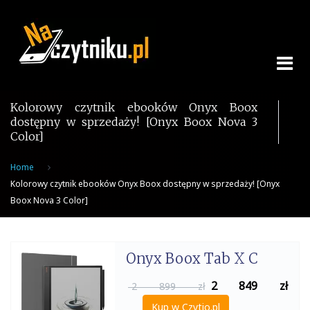
Skip
to
content
Kolorowy czytnik ebooków Onyx Boox
dostępny w sprzedaży! [Onyx Boox Nova 3
Color]
Home
Kolorowy czytnik ebooków Onyx Boox dostępny w sprzedaży! [Onyx
Boox Nova 3 Color]
Onyx Boox Tab X C
2 849
zł
2 899 zł
Kup w Czytio.pl