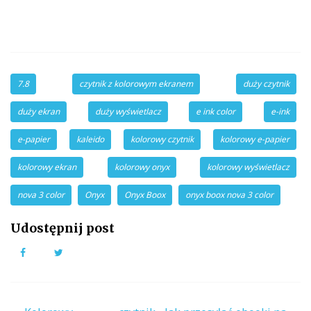
7.8
czytnik z kolorowym ekranem
duży czytnik
duży ekran
duży wyświetlacz
e ink color
e-ink
e-papier
kaleido
kolorowy czytnik
kolorowy e-papier
kolorowy ekran
kolorowy onyx
kolorowy wyświetlacz
nova 3 color
Onyx
Onyx Boox
onyx boox nova 3 color
Udostępnij post
Facebook
Twitter