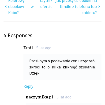
Nawigacja
Kolorowy czytnik
Jak przesyłać ebooki na
wpisu
ebooków w ofercie
Kindle z telefonu lub
Kobo?
tabletu?
4 Responses
5 lat ago
Emil
Prosiłbym o podawanie cen urządzeń,
skróci to o kilka kliknięć szukanie.
Dzięki
Reply
5 lat ago
naczytniku.pl