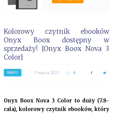
Kolorowy czytnik ebooków
Onyx Boox dostępny w
sprzedaży! [Onyx Boox Nova 3
Color]
7 marca 2021
4
Facebook
Twi
NEWSY
Onyx Boox Nova 3 Color to duży (7.8-
cala), kolorowy czytnik ebooków, który