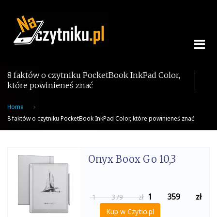
Skip
to
content
8 faktów o czytniku PocketBook InkPad Color,
które powinieneś znać
Home
8 faktów o czytniku PocketBook InkPad Color, które powinieneś znać
Onyx Boox Go 10,3
1 359
zł
1 379 zł
Kup w Czytio.pl