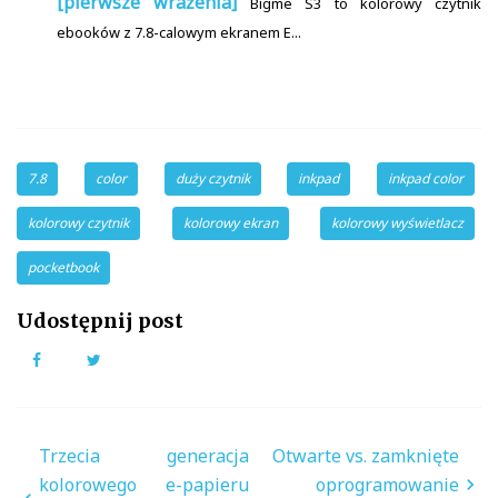
[pierwsze wrażenia]
Bigme S3 to kolorowy czytnik
ebooków z 7.8-calowym ekranem E...
7.8
color
duży czytnik
inkpad
inkpad color
kolorowy czytnik
kolorowy ekran
kolorowy wyświetlacz
pocketbook
Udostępnij post
Facebook
Twitter
Nawigacja
Trzecia generacja
Otwarte vs. zamknięte
wpisu
kolorowego e-papieru
oprogramowanie