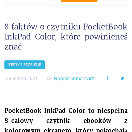
8 faktów o czytniku PocketBook
InkPad Color, które powinieneś
znać
TESTY I RECENZJE
29 marca 2021
Napisz komentarz
Facebook
Twi
PocketBook InkPad Color to niespełna
8-calowy czytnik ebooków z
kolorowym ekranem, który pokochają