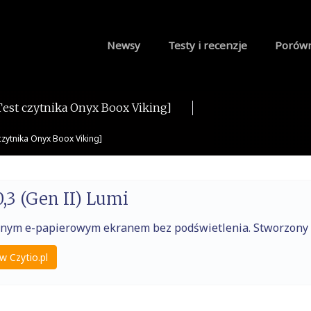
Newsy
Testy i recenzje
Porów
Test czytnika Onyx Boox Viking]
czytnika Onyx Boox Viking]
,3 (Gen II) Lumi
raźnym e-papierowym ekranem bez podświetlenia. Stworzony
w Czytio.pl