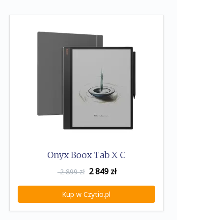
Onyx Boox Tab X C
2 849
zł
2 899 zł
Kup w Czytio.pl