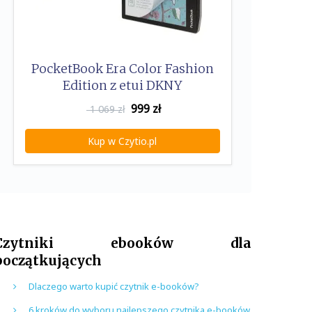
PocketBook Era Color Fashion
Edition z etui DKNY
999
zł
1 069 zł
Kup w Czytio.pl
Czytniki ebooków dla
początkujących
Dlaczego warto kupić czytnik e-booków?
6 kroków do wyboru najlepszego czytnika e-booków