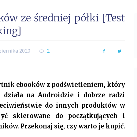
ów ze średniej półki [Test
king]
ziernika 2020
2
Facebook
Twitter
ytnik ebooków z podświetleniem, który
 działa na Androidzie i dobrze radzi
rzeciwieństwie do innych produktów w
być skierowane do początkujących i
ów. Przekonaj się, czy warto je kupić.